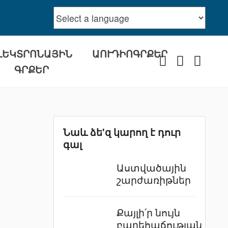
ԼԵԿՏՐՈՆԱՅԻՆ
ԱՈՒԴԻՈԳՐՔԵՐ
Facebook
Youtube
Instra
ԳՐՔԵՐ
Նաև ձե'զ կարող է դուր
գալ
Աստվածային
շարժառիթներ
Քայլի՛ր նույն
բարեհաճության