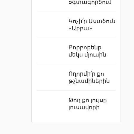
օգտագործում
Կոչի՛ր Աստծուն
«Աբբա»
Բորբոքենք
մեկս մյուսին
Ողորմի՛ր քո
թշնամիներին
Թող քո լույսը
լուսավորի