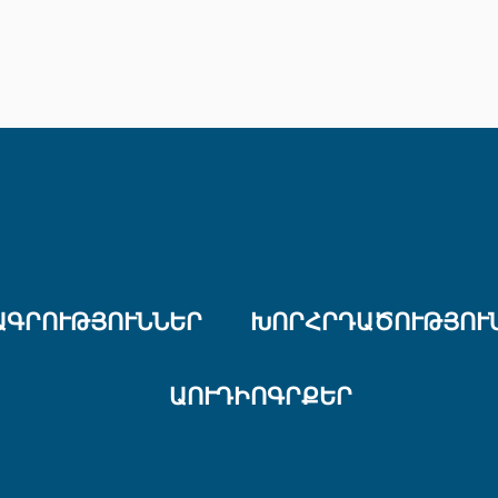
ԱԳՐՈՒԹՅՈՒՆՆԵՐ
ԽՈՐՀՐԴԱԾՈՒԹՅՈՒ
ԱՈՒԴԻՈԳՐՔԵՐ