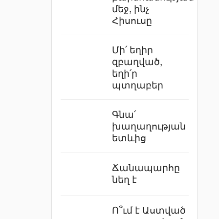
մեջ, ինչ
Հիսուսը
Մի՛ եղիր
զբաղված,
եղի՛ր
պտղաբեր
Գնա՛
խաղաղության
ետևից
Ճանապարհը
նեղ է
Ո՞ւմ է Աստված