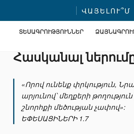
ՎԱՅԵԼՈՒ՞Մ
ՏԵՍԱԳՐՈՒԹՅՈՒՆՆԵՐ
ՁԱՅՆԱԳՐՈՒ
Հասկանալ ներում
«Որով ունենք փրկություն, Նր
արյունով՝ մեղքերի թողություն՝
շնորհքի մեծության չափով»:
ԵՓԵՍԱՑԻՆԵՐԻ 1.7