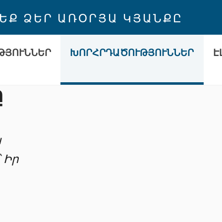
 ԵՔ ՁԵՐ ԱՌՕՐՅԱ ԿՅԱՆՔԸ
ԹՅՈՒՆՆԵՐ
ԽՈՐՀՐԴԱԾՈՒԹՅՈՒՆՆԵՐ
Է
ը
ա
 Իր