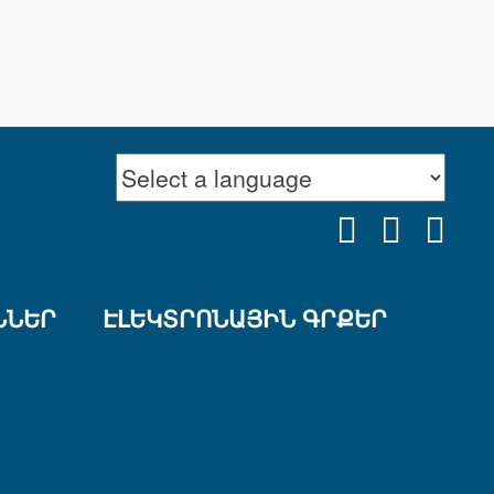
FACEBOOK
YOUTU
INS
ՆՆԵՐ
ԷԼԵԿՏՐՈՆԱՅԻՆ ԳՐՔԵՐ