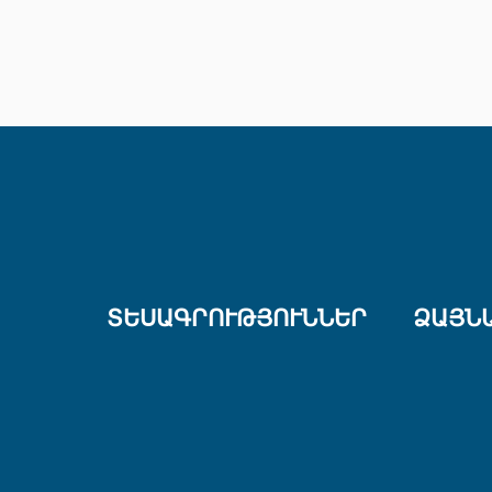
ՏԵՍԱԳՐՈՒԹՅՈՒՆՆԵՐ
ՁԱՅՆ