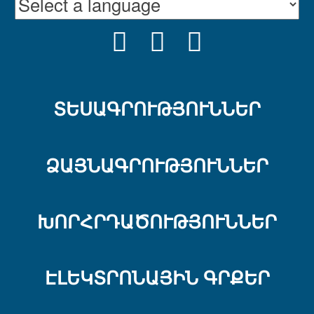
FACEBOOK
YOUTUBE
INSTRAGRA
ՏԵՍԱԳՐՈՒԹՅՈՒՆՆԵՐ
ՁԱՅՆԱԳՐՈՒԹՅՈՒՆՆԵՐ
ԽՈՐՀՐԴԱԾՈՒԹՅՈՒՆՆԵՐ
ԷԼԵԿՏՐՈՆԱՅԻՆ ԳՐՔԵՐ