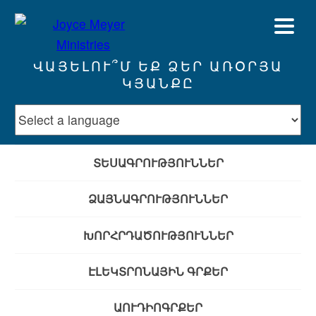
ՎԱՅԵԼՈՒ՞Մ ԵՔ ՁԵՐ ԱՌՕՐՅԱ
ԿՅԱՆՔԸ
ՏԵՍԱԳՐՈՒԹՅՈՒՆՆԵՐ
ՁԱՅՆԱԳՐՈՒԹՅՈՒՆՆԵՐ
ԽՈՐՀՐԴԱԾՈՒԹՅՈՒՆՆԵՐ
ԷԼԵԿՏՐՈՆԱՅԻՆ ԳՐՔԵՐ
ԱՈՒԴԻՈԳՐՔԵՐ