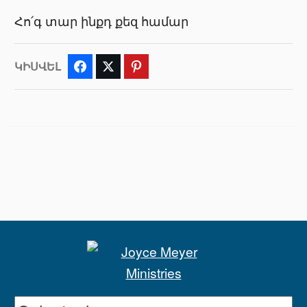
Հո՛գ տար ինքդ քեզ համար
ԿԻՍՎԵԼ
Facebook
Twitter
Pinterest