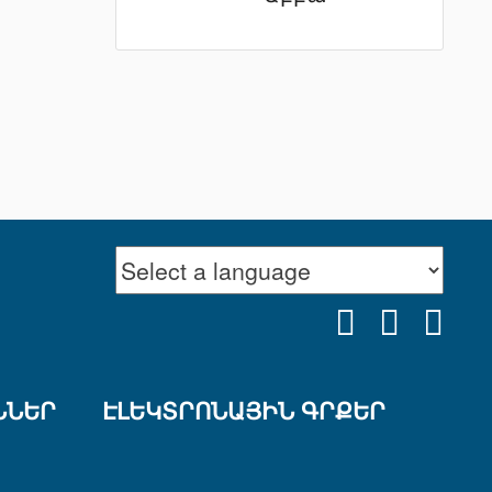
FACEBOOK
YOUTU
INS
ՆՆԵՐ
ԷԼԵԿՏՐՈՆԱՅԻՆ ԳՐՔԵՐ