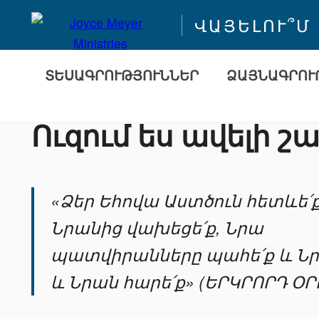
ՎԱՅԵԼՈՒ՞Մ
ՏԵՍԱԳՐՈՒԹՅՈՒՆՆԵՐ
ՁԱՅՆԱԳՐՈՒ
Ուզում ես ավելի շա
«Ձեր Եհովա Աստծուն հետևե՛ք
Նրանից վախեցե՛ք, Նրա
պատվիրանները պահե՛ք և Նրա
և Նրան հարե՛ք» (ԵՐԿՐՈՐԴ ՕՐԻ