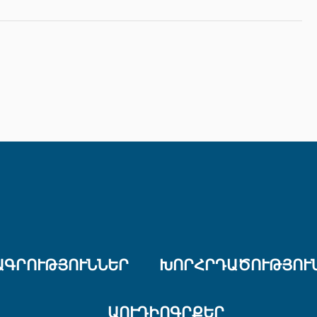
ԱԳՐՈՒԹՅՈՒՆՆԵՐ
ԽՈՐՀՐԴԱԾՈՒԹՅՈՒ
ԱՈՒԴԻՈԳՐՔԵՐ