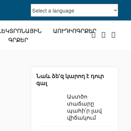
ԼԵԿՏՐՈՆԱՅԻՆ
ԱՈՒԴԻՈԳՐՔԵՐ
Facebook
Youtube
Instra
ԳՐՔԵՐ
Նաև ձե'զ կարող է դուր
գալ
Աստծո
տաճարը
պահի՛ր լավ
վիճակում