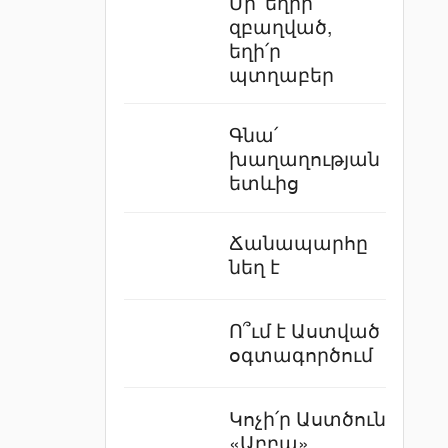
Մի՛ եղիր
զբաղված,
եղի՛ր
պտղաբեր
Գնա՛
խաղաղության
ետևից
Ճանապարհը
նեղ է
Ո՞ւմ է Աստված
օգտագործում
Կոչի՛ր Աստծուն
«Աբբա»