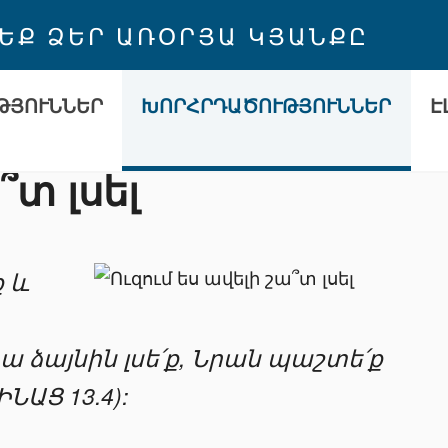
 ԵՔ ՁԵՐ ԱՌՕՐՅԱ ԿՅԱՆՔԸ
ԹՅՈՒՆՆԵՐ
ԽՈՐՀՐԴԱԾՈՒԹՅՈՒՆՆԵՐ
Է
՞տ լսել
 և
 ձայնին լսե՛ք, Նրան պաշտե՛ք
ՆԱՑ 13.4):