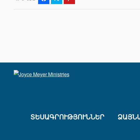
ՏԵՍԱԳՐՈՒԹՅՈՒՆՆԵՐ
ՁԱՅՆ