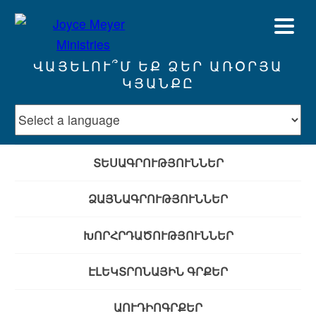
ՎԱՅԵԼՈՒ՞Մ ԵՔ ՁԵՐ ԱՌՕՐՅԱ
ԿՅԱՆՔԸ
ՏԵՍԱԳՐՈՒԹՅՈՒՆՆԵՐ
ՁԱՅՆԱԳՐՈՒԹՅՈՒՆՆԵՐ
ԽՈՐՀՐԴԱԾՈՒԹՅՈՒՆՆԵՐ
ԷԼԵԿՏՐՈՆԱՅԻՆ ԳՐՔԵՐ
ԱՈՒԴԻՈԳՐՔԵՐ