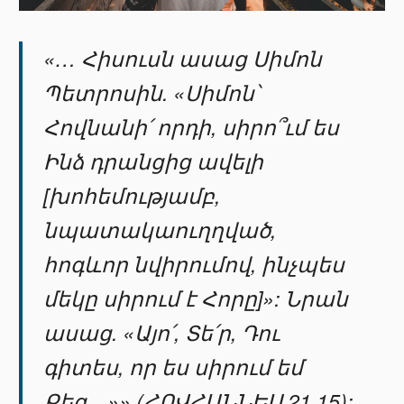
«… Հիսուսն ասաց Սիմոն
Պետրոսին. «Սիմոն՝
Հովնանի՛ որդի, սիրո՞ւմ ես
Ինձ դրանցից ավելի
[խոհեմությամբ,
նպատակաուղղված,
հոգևոր նվիրումով, ինչպես
մեկը սիրում է Հորը]»: Նրան
ասաց. «Այո՛, Տե՛ր, Դու
գիտես, որ ես սիրում եմ
Քեզ…»» (ՀՈՎՀԱՆՆԵՍ 21.15):