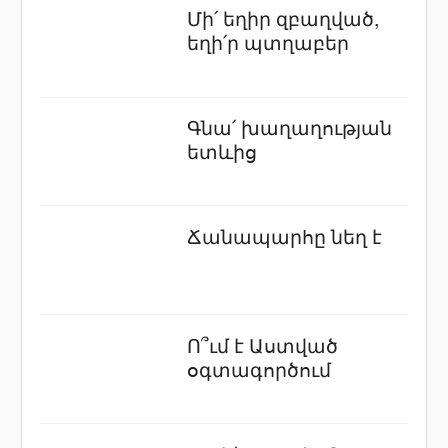
Մի՛ եղիր զբաղված,
եղի՛ր պտղաբեր
Գնա՛ խաղաղության
ետևից
Ճանապարհը նեղ է
Ո՞ւմ է Աստված
օգտագործում