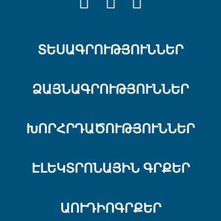
FACEBOOK
YOUTUBE
INSTRAGRA
ՏԵՍԱԳՐՈՒԹՅՈՒՆՆԵՐ
ՁԱՅՆԱԳՐՈՒԹՅՈՒՆՆԵՐ
ԽՈՐՀՐԴԱԾՈՒԹՅՈՒՆՆԵՐ
ԷԼԵԿՏՐՈՆԱՅԻՆ ԳՐՔԵՐ
ԱՈՒԴԻՈԳՐՔԵՐ