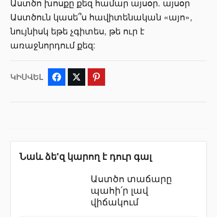
Աստծո խոսքը քեզ համար այսօր. այսօր
Աստծուն կասե՞ս հավիտենական «այո»,
նույնիսկ եթե չգիտես, թե ուր է
առաջնորդում քեզ:
ԿԻՍՎԵԼ
Facebook
Twitter
Pinterest
Նաև ձե'զ կարող է դուր գալ
Աստծո տաճարը
պահի՛ր լավ
վիճակում