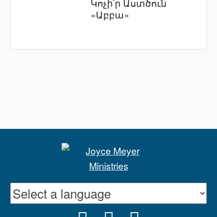
Կոչի՛ր Աստծուն
«Աբբա»