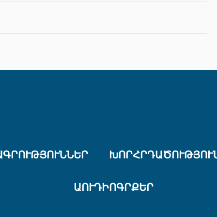
ԱԳՐՈՒԹՅՈՒՆՆԵՐ
ԽՈՐՀՐԴԱԾՈՒԹՅՈՒ
ԱՈՒԴԻՈԳՐՔԵՐ