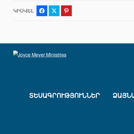
ԿԻՍՎԵԼ
Facebook
Twitter
Pinterest
ՏԵՍԱԳՐՈՒԹՅՈՒՆՆԵՐ
ՁԱՅՆ