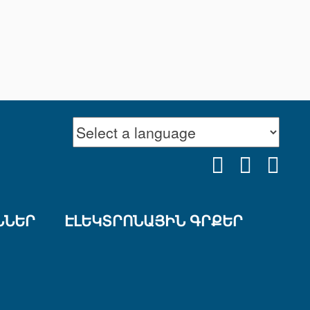
FACEBOOK
YOUTU
INS
ՆՆԵՐ
ԷԼԵԿՏՐՈՆԱՅԻՆ ԳՐՔԵՐ