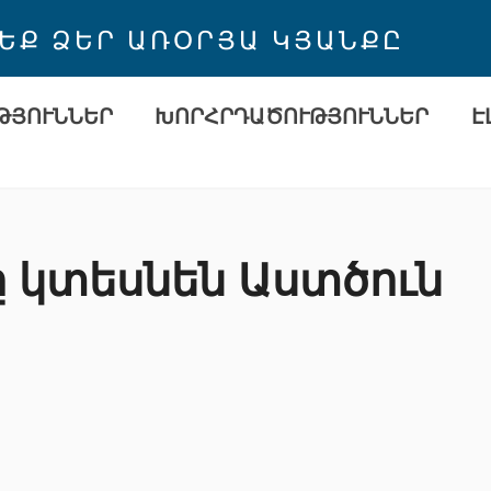
 ԵՔ ՁԵՐ ԱՌՕՐՅԱ ԿՅԱՆՔԸ
ԹՅՈՒՆՆԵՐ
ԽՈՐՀՐԴԱԾՈՒԹՅՈՒՆՆԵՐ
Է
 կտեսնեն Աստծուն