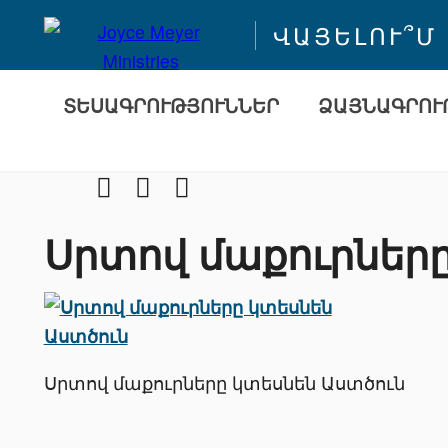
ՎԱՅԵԼՈՒ՞Մ
ՏԵՍԱԳՐՈՒԹՅՈՒՆՆԵՐ
ՁԱՅՆԱԳՐՈՒ
Facebook
Youtube
Instragram
Սրտով մաքուրները
Սրտով մաքուրները կտեսնեն Աստծուն