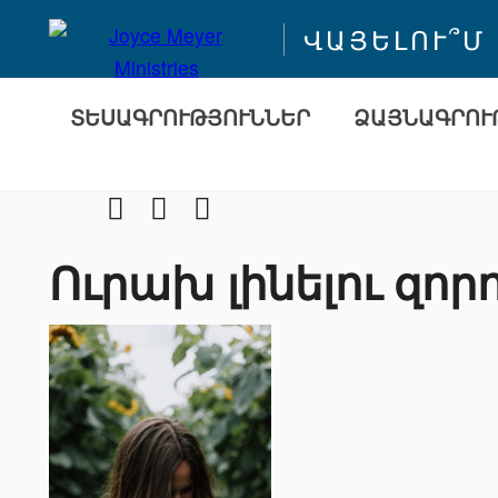
ՎԱՅԵԼՈՒ՞Մ
ՏԵՍԱԳՐՈՒԹՅՈՒՆՆԵՐ
ՁԱՅՆԱԳՐՈՒ
Facebook
Youtube
Instragram
Ուրախ լինելու զորո