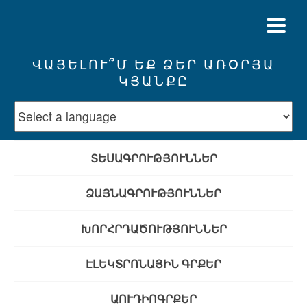
ՎԱՅԵԼՈՒ՞Մ ԵՔ ՁԵՐ ԱՌՕՐՅԱ
ԿՅԱՆՔԸ
ՏԵՍԱԳՐՈՒԹՅՈՒՆՆԵՐ
ՁԱՅՆԱԳՐՈՒԹՅՈՒՆՆԵՐ
ԽՈՐՀՐԴԱԾՈՒԹՅՈՒՆՆԵՐ
ԷԼԵԿՏՐՈՆԱՅԻՆ ԳՐՔԵՐ
ԱՈՒԴԻՈԳՐՔԵՐ