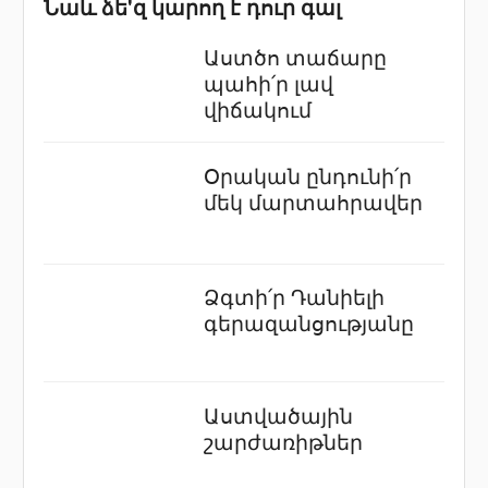
Նաև ձե'զ կարող է դուր գալ
Աստծո տաճարը
պահի՛ր լավ
վիճակում
Օրական ընդունի՛ր
մեկ մարտահրավեր
Ձգտի՛ր Դանիելի
գերազանցությանը
Աստվածային
շարժառիթներ