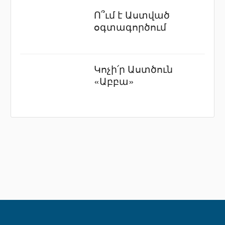
Ո՞ւմ է Աստված
օգտագործում
Կոչի՛ր Աստծուն
«Աբբա»