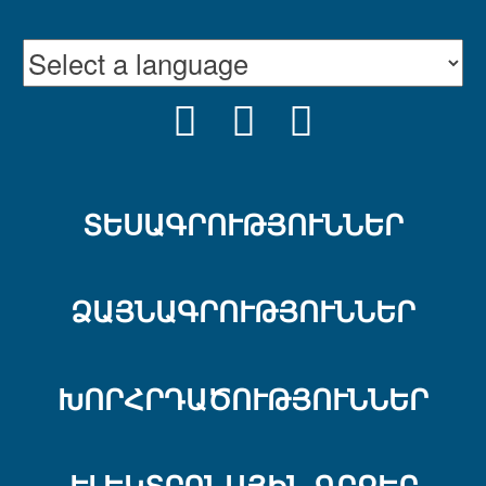
FACEBOOK
YOUTUBE
INSTRAGRA
ՏԵՍԱԳՐՈՒԹՅՈՒՆՆԵՐ
ՁԱՅՆԱԳՐՈՒԹՅՈՒՆՆԵՐ
ԽՈՐՀՐԴԱԾՈՒԹՅՈՒՆՆԵՐ
ԷԼԵԿՏՐՈՆԱՅԻՆ ԳՐՔԵՐ