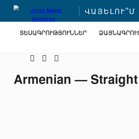
ՎԱՅԵԼՈՒ՞Մ
ՏԵՍԱԳՐՈՒԹՅՈՒՆՆԵՐ
ՁԱՅՆԱԳՐՈՒ
Facebook
Youtube
Instragram
Armenian — Straigh