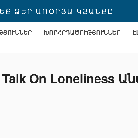
 ԵՔ ՁԵՐ ԱՌՕՐՅԱ ԿՅԱՆՔԸ
ԹՅՈՒՆՆԵՐ
ԽՈՐՀՐԴԱԾՈՒԹՅՈՒՆՆԵՐ
Է
t Talk On Loneliness