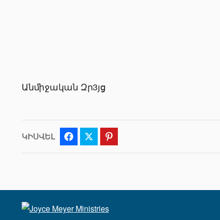
Անﬕջական Զր3յց
ԿԻՍՎԵԼ
Facebook
Twitter
Pinterest