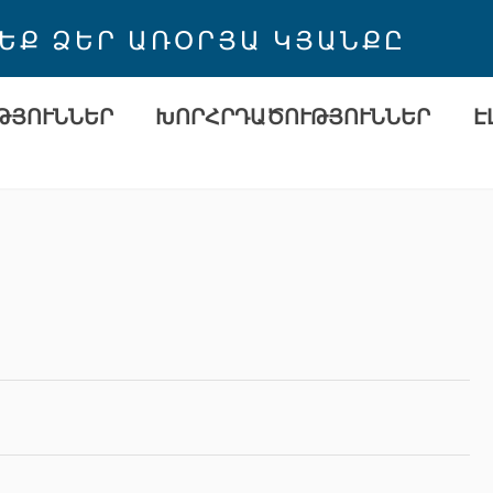
 ԵՔ ՁԵՐ ԱՌՕՐՅԱ ԿՅԱՆՔԸ
ԹՅՈՒՆՆԵՐ
ԽՈՐՀՐԴԱԾՈՒԹՅՈՒՆՆԵՐ
Է