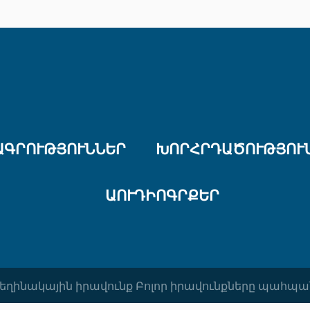
ԱԳՐՈՒԹՅՈՒՆՆԵՐ
ԽՈՐՀՐԴԱԾՈՒԹՅՈՒ
ԱՈՒԴԻՈԳՐՔԵՐ
 Հեղինակային իրավունք Բոլոր իրավունքները պահպա