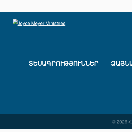
ՏԵՍԱԳՐՈՒԹՅՈՒՆՆԵՐ
ՁԱՅՆ
© 2026