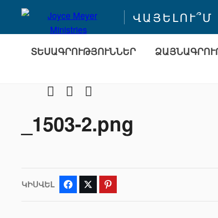
ՎԱՅԵԼՈՒ՞Մ
ՏԵՍԱԳՐՈՒԹՅՈՒՆՆԵՐ
ՁԱՅՆԱԳՐՈՒ
Facebook
Youtube
Instragram
_1503-2.png
ԿԻՍՎԵԼ
Facebook
Twitter
Pinterest