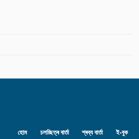
হোম
চলচ্ছিত্ৰ বাৰ্তা
শ্ৰব্য বাৰ্তা
ই-বুক