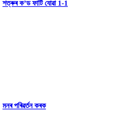
শত্ৰুৰ ক’ড ফাটি যোৱা 1-1
মনৰ পৰিৱৰ্তন কৰক