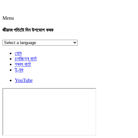
Menu
জীৱনৰ পতিটো দিন উপভোগ কৰক
হোম
চলচ্ছিত্ৰ বাৰ্তা
শ্ৰব্য বাৰ্তা
ই-বুক
YouTube