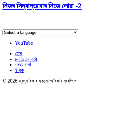
নিজৰ সিদ্ধান্তবোৰ নিজে লোৱা -2
YouTube
হোম
চলচ্ছিত্ৰ বাৰ্তা
শ্ৰব্য বাৰ্তা
ই-বুক
© 2026 স্বত্বাধিকাৰ সকলো অধিকাৰ সংৰক্ষিত