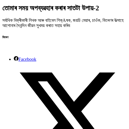
তোমাৰ সময় অপব্যৱহাৰ কৰাৰ সাতটা উপায়-2
সৰ্বাধিক বিক্ৰীকাৰী লিখক আৰু বাইবেল শিক্Aষক, জয়চি মেয়াৰ, চাওঁক, বিতৰণৰ উত্সাহে
আপোনাৰ দৈনন্দিন জীৱন সুখময় কৰাত সহায় কৰিব
বিতৰণ
Facebook