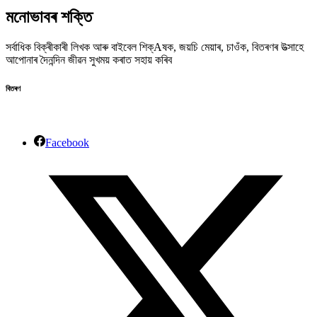
মনোভাবৰ শক্তি
সৰ্বাধিক বিক্ৰীকাৰী লিখক আৰু বাইবেল শিক্Aষক, জয়চি মেয়াৰ, চাওঁক, বিতৰণৰ উত্সাহে
আপোনাৰ দৈনন্দিন জীৱন সুখময় কৰাত সহায় কৰিব
বিতৰণ
Facebook