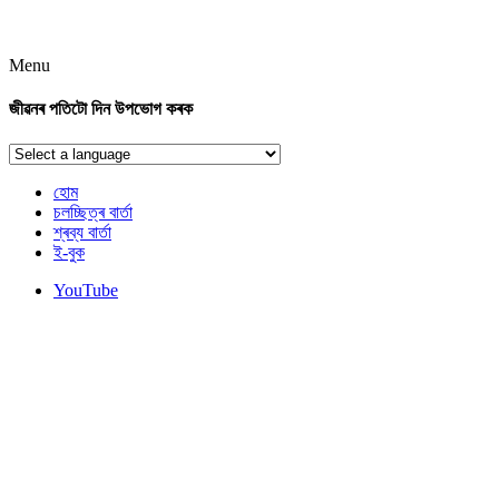
Menu
জীৱনৰ পতিটো দিন উপভোগ কৰক
হোম
চলচ্ছিত্ৰ বাৰ্তা
শ্ৰব্য বাৰ্তা
ই-বুক
YouTube