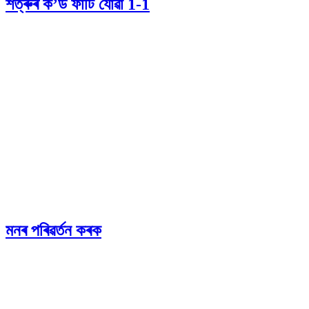
শত্ৰুৰ ক’ড ফাটি যোৱা 1-1
মনৰ পৰিৱৰ্তন কৰক