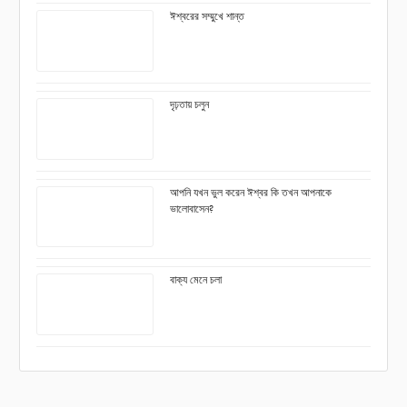
ঈশ্বরের সম্মুখে শান্ত
দৃঢ়তায় চলুন
আপনি যখন ভুল করেন ঈশ্বর কি তখন আপনাকে
ভালোবাসেন?
বাক্য মেনে চলা