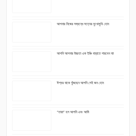
আপনার নিজের সম্বন্ধে সত্যের মুখোমুখি হোন
আপনি আপনার উচ্চতা এক ইঞ্চি বাড়াতে পারবেন না!
ঈশ্বর যাকে খুঁজছেন আপনি সেই জন হোন
“তারা” হল আপনি এবং আমি