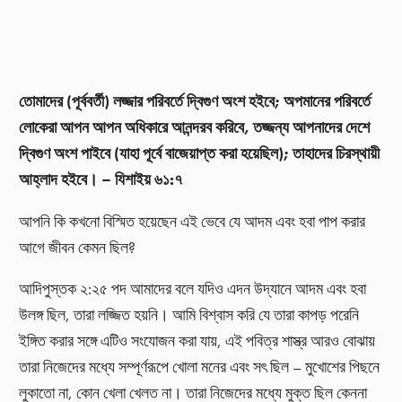
তোমাদের (পূর্ববর্তী) লজ্জার পরিবর্তে দ্বিগুণ অংশ হইবে; অপমানের পরিবর্তে
লোকেরা আপন আপন অধিকারে আনন্দরব করিবে, তজ্জন্য আপনাদের দেশে
দ্বিগুণ অংশ পাইবে (যাহা পূর্বে বাজেয়াপ্ত করা হয়েছিল); তাহাদের চিরস্থায়ী
আহ্লাদ হইবে। – যিশাইয় ৬১:৭
আপনি কি কখনো বিস্মিত হয়েছেন এই ভেবে যে আদম এবং হবা পাপ করার
আগে জীবন কেমন ছিল?
আদিপুস্তক ২:২৫ পদ আমাদের বলে যদিও এদন উদ্যানে আদম এবং হবা
উলঙ্গ ছিল, তারা লজ্জিত হয়নি। আমি বিশ্বাস করি যে তারা কাপড় পরেনি
ইঙ্গিত করার সঙ্গে এটিও সংযোজন করা যায়, এই পবিত্র শাস্ত্র আরও বোঝায়
তারা নিজেদের মধ্যে সম্পূর্ণরূপে খোলা মনের এবং সৎ ছিল – মুখোশের পিছনে
লুকাতো না, কোন খেলা খেলত না। তারা নিজেদের মধ্যে মুক্ত ছিল কেননা