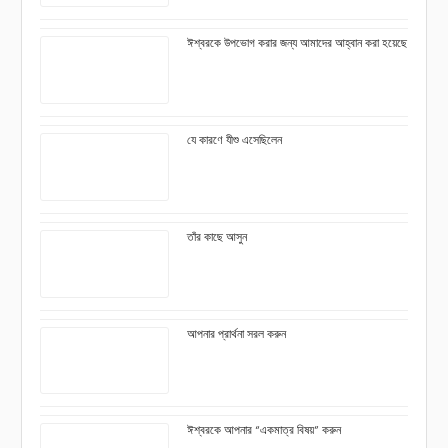
ঈশ্বরকে উপভোগ করার জন্য আমাদের আহ্বান করা হয়েছে
যে কারণে যীশু এসেছিলেন
তাঁর কাছে আসুন
আপনার প্রার্থনা সরল করুন
ঈশ্বরকে আপনার “একমাত্র বিষয়” করুন