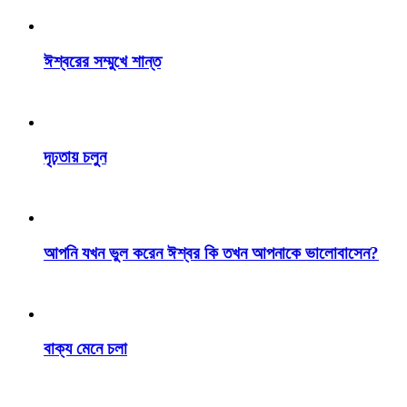
ঈশ্বরের সম্মুখে শান্ত
দৃঢ়তায় চলুন
আপনি যখন ভুল করেন ঈশ্বর কি তখন আপনাকে ভালোবাসেন?
বাক্য মেনে চলা