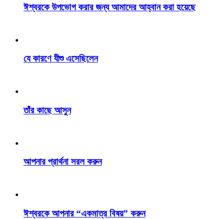
ঈশ্বরকে উপভোগ করার জন্য আমাদের আহ্বান করা হয়েছে
যে কারণে যীশু এসেছিলেন
তাঁর কাছে আসুন
আপনার প্রার্থনা সরল করুন
ঈশ্বরকে আপনার “একমাত্র বিষয়” করুন