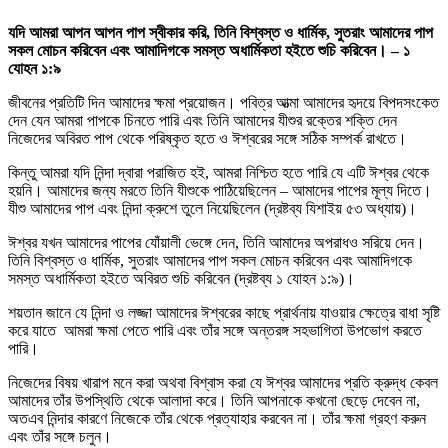
যদি আমরা আপন আপন পাপ স্বীকার করি, তিনি বিশ্বস্ত ও ধার্মিক, সুতরাং আমাদের পাপ
সকল মোচন করিবেন এবং আমাদিগকে সমস্ত অধার্মিকতা হইতে শুচি করিবেন। – ১
যোহন ১:৯
জীবনের প্রতিটি দিন আমাদের ক্ষমা প্রয়োজন। পবিত্র আত্মা আমাদের হৃদয়ে বিপদসংকেত
দেন যেন আমরা পাপকে চিনতে পারি এবং তিনি আমাদের যীশুর রক্তের শক্তি দেন
নিজেদের অবিরত পাপ থেকে পরিষ্কৃত হতে ও ঈশ্বরের সঙ্গে সঠিক সম্পর্ক রাখতে।
কিন্তু আমরা যদি নিন্দা দ্বারা পরাজিত হই, আমরা নিশ্চিত হতে পারি যে এটি ঈশ্বর থেকে
হয়নি। আমাদের জন্য মরতে তিনি যীশুকে পাঠিয়েছিলেন – আমাদের পাপের মূল্য দিতে।
যীশু আমাদের পাপ এবং নিন্দা ক্রুশে তুলে নিয়েছিলেন (দ্রষ্টব্য যিশাইয় ৫৩ অধ্যায়)।
ঈশ্বর যখন আমাদের পাপের যোঁয়ালী ভেঙ্গে দেন, তিনি আমাদের অপরাধও সরিয়ে দেন।
তিনি বিশ্বস্ত ও ধার্মিক, সুতরাং আমাদের পাপ সকল মোচন করিবেন এবং আমাদিগকে
সমস্ত অধার্মিকতা হইতে অবিরত শুচি করিবেন (দ্রষ্টব্য ১ যোহন ১:৯)।
শয়তান জানে যে নিন্দা ও লজ্জা আমাদের ঈশ্বরের কাছে প্রার্থনায় যাওয়ার ক্ষেত্রে বাধা সৃষ্টি
করে যাতে আমরা ক্ষমা পেতে পারি এবং তাঁর সঙ্গে অন্তরঙ্গ সহভাগিতা উপভোগ করতে
পারি।
নিজেদের বিষয় খারাপ মনে করা অথবা বিশ্বাস করা যে ঈশ্বর আমাদের প্রতি ক্রুদ্ধ কেবল
আমাদের তাঁর উপস্থিতি থেকে আলাদা করে। তিনি আপনাকে কখনো ছেড়ে দেবেন না,
অতএব নিন্দার কারণে নিজেকে তাঁর থেকে প্রত্যাহার করবেন না। তাঁর ক্ষমা গ্রহণ করুন
এবং তাঁর সঙ্গে চলুন।