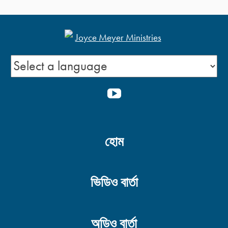
আমাদের শান্তির প্রভু
YOUTUBE
প্রথম বিষয়ের নিয়ম/আইন -২
হোম
প্রথম বিষয়ের নিয়ম/আইন -১
ভিডিও বার্তা
বিজয়ীদের অপেক্ষা অধিক
অডিও বার্তা