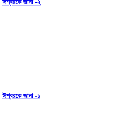
ঈশ্বরকে জানা -২
ঈশ্বরকে জানা -১