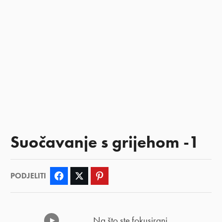
Suočavanje s grijehom -1
PODJELITI
Facebook
Twitter
Pinterest
Na što ste fokusirani