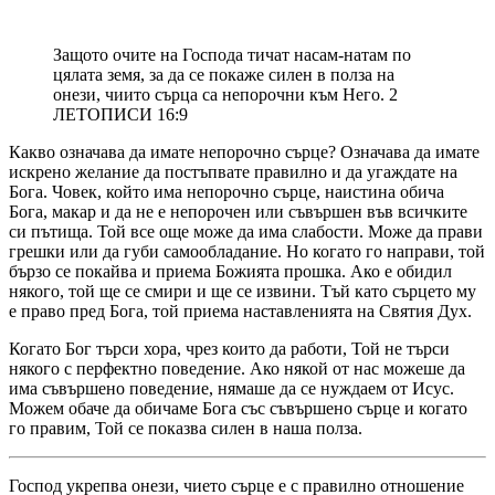
Защото очите на Господа тичат насам-натам по
цялата земя, за да се покаже силен в полза на
онези, чиито сърца са непорочни към Него. 2
ЛЕТОПИСИ 16:9
Какво означава да имате непорочно сърце? Означава да имате
искрено желание да постъпвате правилно и да угаждате на
Бога. Човек, който има непорочно сърце, наистина обича
Бога, макар и да не е непорочен или съвършен във всичките
си пътища. Той все още може да има слабости. Може да прави
грешки или да губи самообладание. Но когато го направи, той
бързо се покайва и приема Божията прошка. Ако е обидил
някого, той ще се смири и ще се извини. Тъй като сърцето му
е право пред Бога, той приема наставленията на Святия Дух.
Когато Бог търси хора, чрез които да работи, Той не търси
някого с перфектно поведение. Ако някой от нас можеше да
има съвършено поведение, нямаше да се нуждаем от Исус.
Можем обаче да обичаме Бога със съвършено сърце и когато
го правим, Той се показва силен в наша полза.
Господ укрепва онези, чието сърце е с правилно отношение