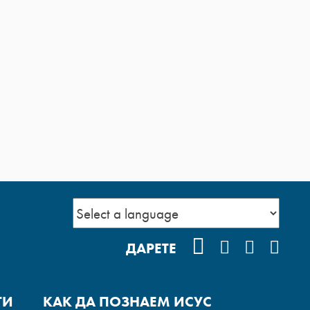
FACEBOOK
INSTAGRA
YOUTUB
POD
ДАРЕТЕ
ГИ
КАК ДА ПОЗНАЕМ ИСУС