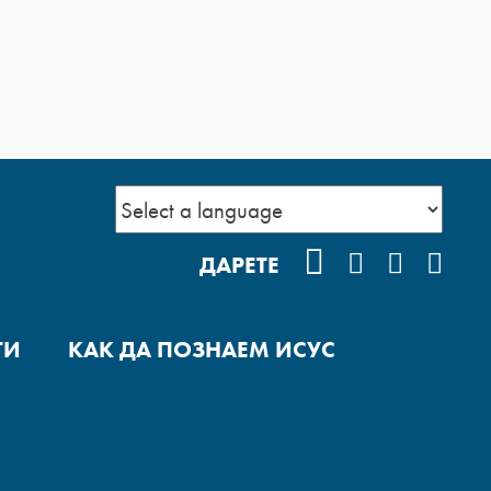
FACEBOOK
INSTAGRA
YOUTUB
POD
ДАРЕТЕ
ГИ
КАК ДА ПОЗНАЕМ ИСУС