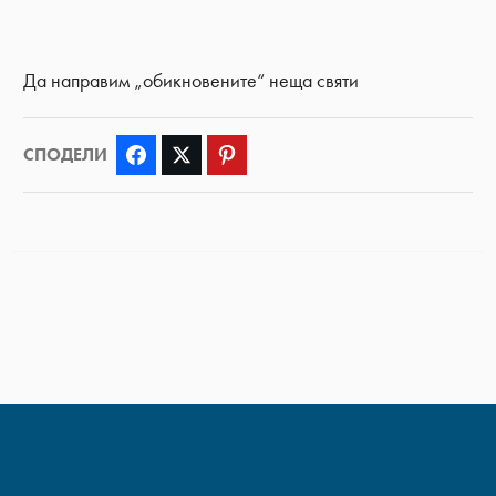
Да направим „обикновените“ неща святи
СПОДЕЛИ
Facebook
Twitter
Pinterest