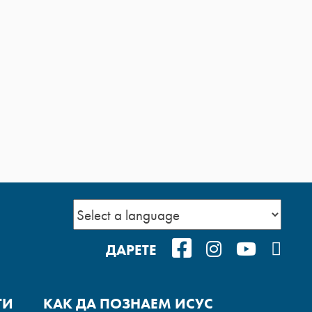
FACEBOOK
INSTAGRAM
YOUTUB
POD
ДАРЕТЕ
ГИ
КАК ДА ПОЗНАЕМ ИСУС