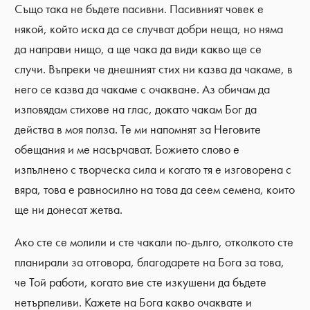
Също така не бъдете пасивни. Пасивният човек е
някой, който иска да се случват добри неща, но няма
да направи нищо, а ще чака да види какво ще се
случи. Въпреки че днешният стих ни казва да чакаме, в
него се казва да чакаме с очакване. Аз обичам да
изповядам стихове на глас, докато чакам Бог да
действа в моя полза. Те ми напомнят за Неговите
обещания и ме насърчават. Божието слово е
изпълнено с творческа сила и когато тя е изговорена с
вяра, това е равносилно на това да сеем семена, които
ще ни донесат жетва.
Ако сте се молили и сте чакали по-дълго, отколкото сте
планирали за отговора, благодарете на Бога за това,
че Той работи, когато вие сте изкушени да бъдете
нетърпеливи. Кажете на Бога какво очаквате и