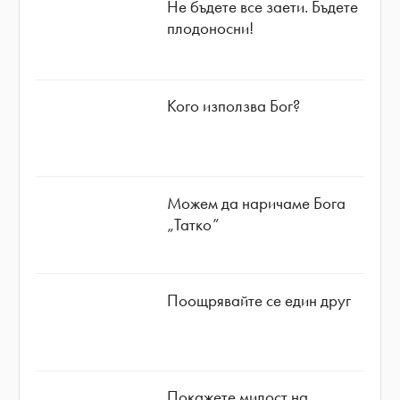
Не бъдете все заети. Бъдете
плодоносни!
Кого използва Бог?
Можем да наричаме Бога
„Татко”
Поощрявайте се един друг
Покажете милост на