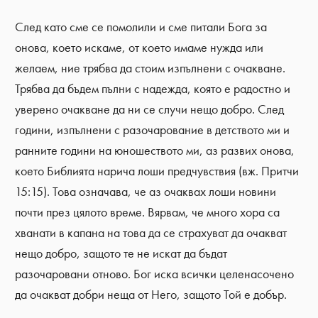
След като сме се помолили и сме питали Бога за
онова, което искаме, от което имаме нужда или
желаем, ние трябва да стоим изпълнени с очакване.
Трябва да бъдем пълни с надежда, която е радостно и
уверено очакване да ни се случи нещо добро. След
години, изпълнени с разочарование в детството ми и
ранните години на юношеството ми, аз развих онова,
което Библията нарича лоши предчувствия (вж. Притчи
15:15). Това означава, че аз очаквах лоши новини
почти през цялото време. Вярвам, че много хора са
хванати в капана на това да се страхуват да очакват
нещо добро, защото те не искат да бъдат
разочаровани отново. Бог иска всички целенасочено
да очакват добри неща от Него, защото Той е добър.