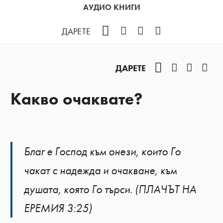
АУДИО КНИГИ
Facebook
Instagram
YouTube
Podcast
ДАРЕТЕ
Facebook
Instagram
YouTub
Pod
ДАРЕТЕ
Какво очаквате?
Благ е Господ към онези, които Го
чакат с надежда и очакване, към
душата, която Го търси. (ПЛАЧЪТ НА
ЕРЕМИЯ 3:25)