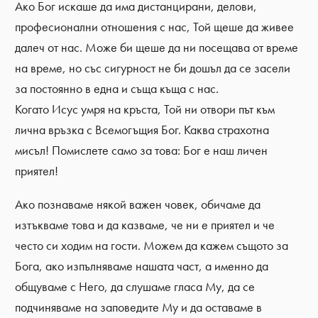
Ако Бог искаше да има дистанцирани, делови,
професионални отношения с нас, Той щеше да живее
далеч от нас. Може би щеше да ни посещава от време
на време, но със сигурност не би дошъл да се засели
за постоянно в една и съща къща с нас.
Когато Исус умря на кръста, Той ни отвори път към
лична връзка с Всемогъщия Бог. Каква страхотна
мисъл! Помислете само за това: Бог е наш личен
приятел!
Ако познаваме някой важен човек, обичаме да
изтъкваме това и да казваме, че ни е приятел и че
често си ходим на гости. Можем да кажем същото за
Бога, ако изпълняваме нашата част, а именно да
общуваме с Него, да слушаме гласа Му, да се
подчиняваме на заповедите Му и да оставаме в