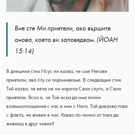
Вие сте Ми приятели, ако вършите
онова, което ви заповядвам. (ЙОАН
15:14)
В днешния стих Исус ни казва, че сме Негови
приятели, ако Му се подчиняваме. В следващия стих
Той казва, че вече не ни нарича Свои слуги, а Свои
приятели. Ясно е, че Той иска да има лични
взаимоотношения с нас и ние с Него. Той доказва това
с факта, че живее в нас. Какво по-лично от това да
живееш в друг човек?