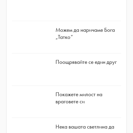
Можем да наричаме Бога
„Татко”
Поощрявайте се един друг
Покажете милост на
враговете си
Нека вашата светлина да