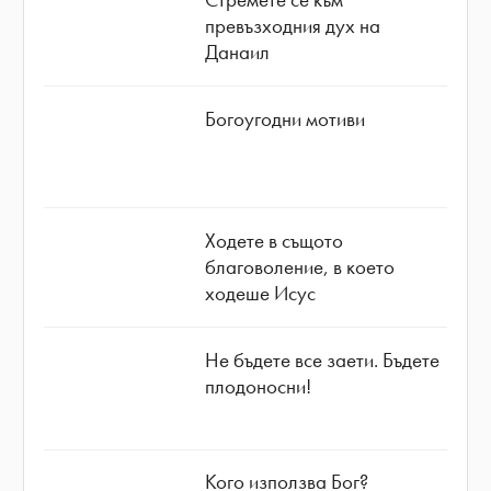
превъзходния дух на
Данаил
Богоугодни мотиви
Ходете в същото
благоволение, в което
ходеше Исус
Не бъдете все заети. Бъдете
плодоносни!
Кого използва Бог?