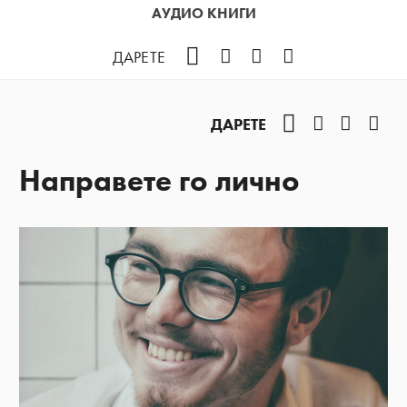
АУДИО КНИГИ
Facebook
Instagram
YouTube
Podcast
ДАРЕТЕ
Facebook
Instagram
YouTub
Pod
ДАРЕТЕ
Направете го лично