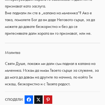
признават като заслуга.
Вие паднали ли сте в „капана на мъченика“? Ако е
така, помолете Бог да ви даде Неговото сърце, за да
можете да давате безкористно и без да се
притеснявате дали хората ви го признават, или не.
Молитва
Святи Душе, покажи ми дали съм паднал в капана на
мъченика. Искам да имам Твоето сърце за служене, за
да мога да давам на другите по начина, по който Ти
искаш, безкористно и с Твоята радост.
СПОДЕЛИ
Facebook
Twitter
Pinterest