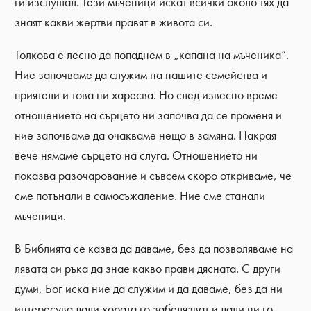
ги изслушал. Тези мъченици искат всички около тях да
знаят какви жертви правят в живота си.
Толкова е лесно да попаднем в „капана на мъченика”.
Ние започваме да служим на нашите семейства и
приятели и това ни харесва. Но след извесно време
отношението на сърцето ни започва да се променя и
ние започваме да очакваме нещо в замяна. Накрая
вече нямаме сърцето на слуга. Отношението ни
показва разочарование и съвсем скоро откриваме, че
сме потънали в самосъжаление. Ние сме станали
мъченици.
В Библията се казва да даваме, без да позволяваме на
лявата си ръка да знае какво прави дясната. С други
думи, Бог иска ние да служим и да даваме, без да ни
интересува дали хората го забелязват и дали ни го