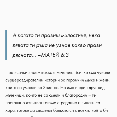
А когато ти правиш милостиня, нека
лявата ти ръка не узнае какво прави
дясната… –МАТЕЙ 6:3
Ние всички знаем какво е мъченик. Всички сме чували
сърцераздирателни истории за героични мъже и жени,
които са умрели за Христос. Но има и един друг вид
мъченици, които не са смели и благородни – те
постоянно изпитват голямо страдание и винаги са
хора, готови да споделят болката си с всеки, който би