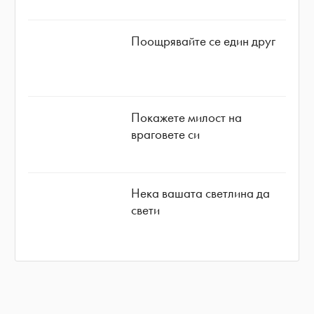
Поощрявайте се един друг
Покажете милост на
враговете си
Нека вашата светлина да
свети