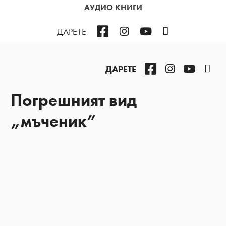
АУДИО КНИГИ
Facebook
Instagram
YouTube
Podcast
ДАРЕТЕ
Facebook
Instagram
YouTub
Pod
ДАРЕТЕ
Погрешният вид
„мъченик”