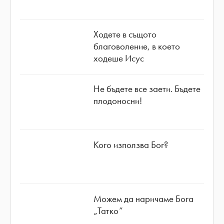
Ходете в същото
благоволение, в което
ходеше Исус
Не бъдете все заети. Бъдете
плодоносни!
Кого използва Бог?
Можем да наричаме Бога
„Татко”