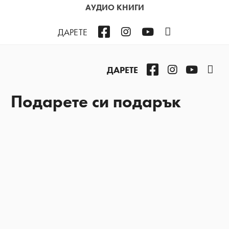
АУДИО КНИГИ
Facebook
Instagram
YouTube
Podcast
ДАРЕТЕ
Facebook
Instagram
YouTub
Pod
ДАРЕТЕ
Подарете си подарък