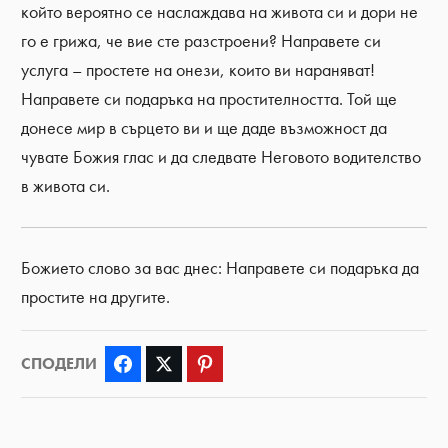
който вероятно се наслаждава на живота си и дори не
го е грижа, че вие сте разстроени? Направете си
услуга – простете на онези, които ви нараняват!
Направете си подаръка на простителността. Той ще
донесе мир в сърцето ви и ще даде възможност да
чувате Божия глас и да следвате Неговото водителство
в живота си.
Божието слово за вас днес: Направете си подаръка да
простите на другите.
СПОДЕЛИ
Facebook
Twitter
Pinterest