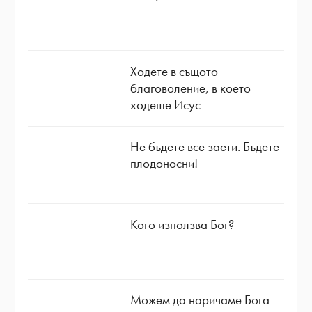
Ходете в същото
благоволение, в което
ходеше Исус
Не бъдете все заети. Бъдете
плодоносни!
Кого използва Бог?
Можем да наричаме Бога