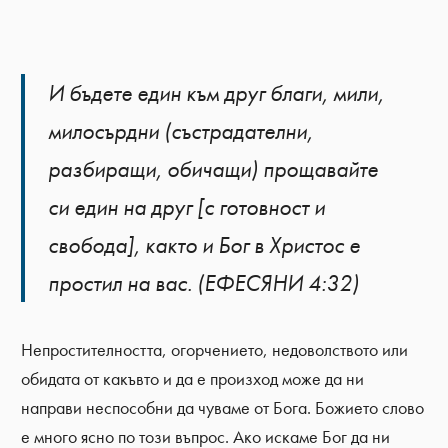
И бъдете един към друг благи, мили,
милосърдни (състрадателни,
разбиращи, обичащи) прощавайте
си един на друг [с готовност и
свобода], както и Бог в Христос е
простил на вас. (ЕФЕСЯНИ 4:32)
Непростителността, огорчението, недоволството или
обидата от какъвто и да е произход може да ни
направи неспособни да чуваме от Бога. Божието слово
е много ясно по този въпрос. Ако искаме Бог да ни