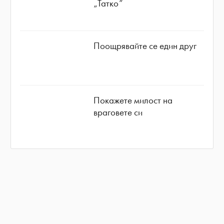
„Татко”
Поощрявайте се един друг
Покажете милост на
враговете си