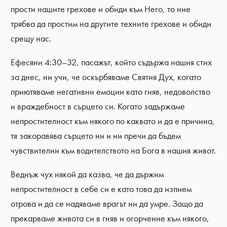
прости нашите грехове и обиди към Него, то ние
трябва да простим на другите техните грехове и обиди
срещу нас.
Ефесяни 4:30–32, пасажът, който съдържа нашия стих
за днес, ни учи, че оскърбяваме Святия Дух, когато
приютяваме негативни емоции като гняв, недоволство
и враждебност в сърцето си. Когато задържаме
непростителност към някого по каквато и да е причина,
тя закоравява сърцето ни и ни пречи да бъдем
чувствителни към водителството на Бога в нашия живот.
Веднъж чух някой да казва, че да държим
непростителност в себе си е като това да изпием
отрова и да се надяваме врагът ни да умре. Защо да
прекарваме живота си в гняв и огорчение към някого,