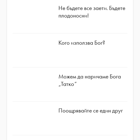
Не бъдете все заети. Бъдете
плодоносни!
Кого използва Бог?
Можем да наричаме Бога
„Татко”
Поощрявайте се един друг