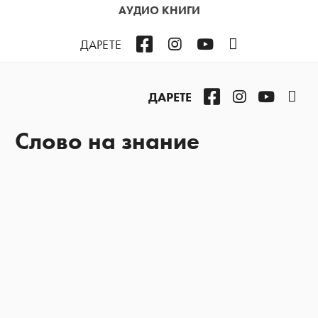
АУДИО КНИГИ
Facebook
Instagram
YouTube
Podcast
ДАРЕТЕ
Facebook
Instagram
YouTub
Pod
ДАРЕТЕ
Слово на знание