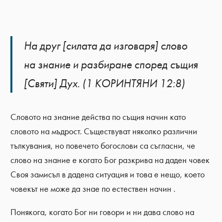
На друг [силата да изговаря] слово
на знание и разбиране според същия
[Святи] Дух. (1 КОРИНТЯНИ 12:8)
Словото на знание действа по същия начин като
словото на мъдрост. Съществуват няколко различни
тълкувания, но повечето богослови са съгласни, че
слово на знание е когато Бог разкрива на даден човек
Своя замисъл в дадена ситуация и това е нещо, което
човекът не може да знае по естествен начин .
Понякога, когато Бог ни говори и ни дава слово на