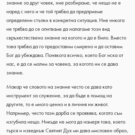
знание за друг човек, ние разбираме, че нещо не е
наред с него и че той трябва да предприеме
определени стъпки в конкретна ситуация. Ние никога
не трябва да се опитваме да налагаме този вид
свръхестествено знание на когото и да е било. Вместо
това трябва да го предоставим смирено и да оставим
Бог да убеждава. Понякога всичко, което Бог иска от
нас, е да се молим за човека, за когото ни се дава
знание.
Макар че словото на знание често се дава като
инструмент за служение, за да бъде в помощ на
другите, то е много ценно и в личния ни живот.
Например, често тази дарба се проявява, когато съм
изгубила нещо. Никъде не мога да намеря това, което
търся и изведнъж Святият Дух ми дава мисловен образ,