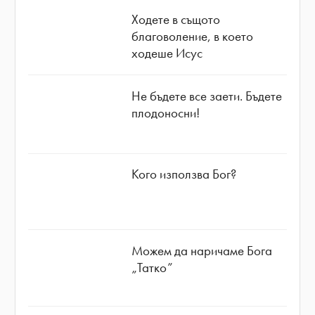
Ходете в същото
благоволение, в което
ходеше Исус
Не бъдете все заети. Бъдете
плодоносни!
Кого използва Бог?
Можем да наричаме Бога
„Татко”