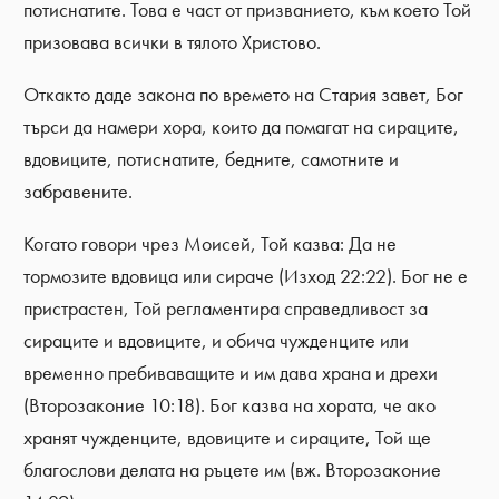
потиснатите. Това е част от призванието, към което Той
призовава всички в тялото Христово.
Откакто даде закона по времето на Стария завет, Бог
търси да намери хора, които да помагат на сираците,
вдовиците, потиснатите, бедните, самотните и
забравените.
Когато говори чрез Моисей, Той казва: Да не
тормозите вдовица или сираче (Изход 22:22). Бог не е
пристрастен, Той регламентира справедливост за
сираците и вдовиците, и обича чужденците или
временно пребиваващите и им дава храна и дрехи
(Второзаконие 10:18). Бог казва на хората, че ако
хранят чужденците, вдовиците и сираците, Той ще
благослови делата на ръцете им (вж. Второзаконие