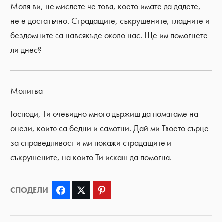
Моля ви, не мислете че това, което имате да дадете,
не е достатъчно. Страдащите, съкрушените, гладните и
бездомните са навсякъде около нас. Ще им помогнете
ли днес?
Молитва
Господи, Ти очевидно много държиш да помагаме на
онези, които са бедни и самотни. Дай ми Твоето сърце
за справедливост и ми покажи страдащите и
съкрушените, на които Ти искаш да помогна.
СПОДЕЛИ
Facebook
Twitter
Pinterest