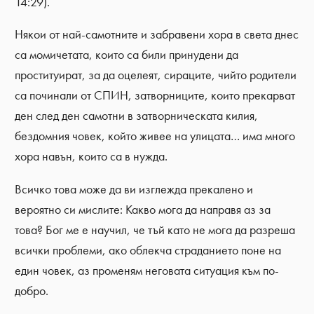
14:29).
Някои от най-самотните и забравени хора в света днес
са момичетата, които са били принудени да
проституират, за да оцелеят, сираците, чийто родители
са починали от СПИН, затворниците, които прекарват
ден след ден самотни в затворническата килия,
бездомния човек, който живее на улицата… има много
хора навън, които са в нужда.
Всичко това може да ви изглежда прекалено и
вероятно си мислите: Какво мога да направя аз за
това? Бог ме е научил, че тъй като не мога да разреша
всички проблеми, ако облекча страданието поне на
един човек, аз променям неговата ситуация към по-
добро.