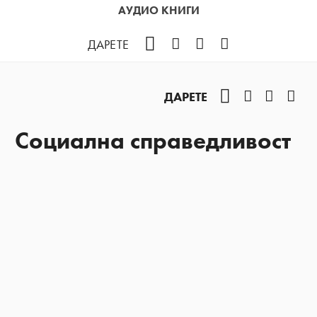
АУДИО КНИГИ
Facebook
Instagram
YouTube
Podcast
ДАРЕТЕ
Facebook
Instagram
YouTub
Pod
ДАРЕТЕ
Социална справедливост