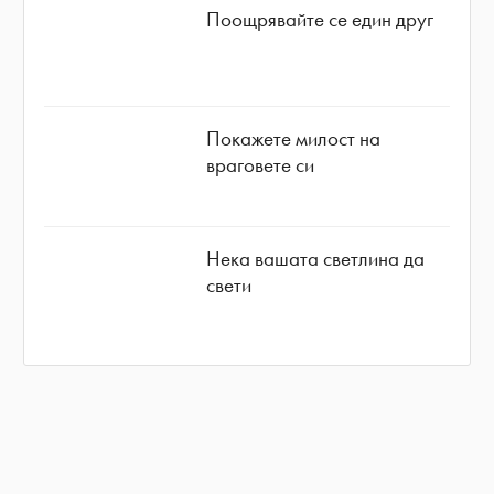
Поощрявайте се един друг
Покажете милост на
враговете си
Нека вашата светлина да
свети