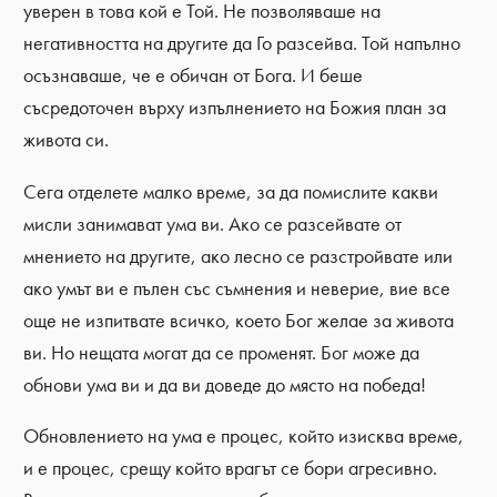
уверен в това кой е Той. Не позволяваше на
негативността на другите да Го разсейва. Той напълно
осъзнаваше, че е обичан от Бога. И беше
съсредоточен върху изпълнението на Божия план за
живота си.
Сега отделете малко време, за да помислите какви
мисли занимават ума ви. Ако се разсейвате от
мнението на другите, ако лесно се разстройвате или
ако умът ви е пълен със съмнения и неверие, вие все
още не изпитвате всичко, което Бог желае за живота
ви. Но нещата могат да се променят. Бог може да
обнови ума ви и да ви доведе до място на победа!
Обновлението на ума е процес, който изисква време,
и е процес, срещу който врагът се бори агресивно.