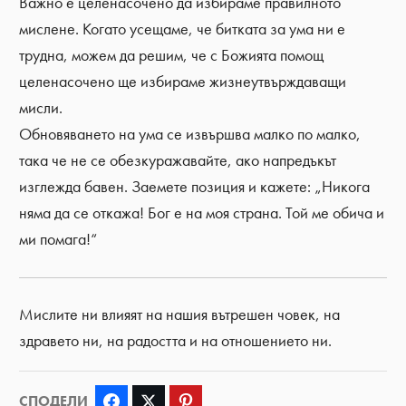
Важно е целенасочено да избираме правилното
мислене. Когато усещаме, че битката за ума ни е
трудна, можем да решим, че с Божията помощ
целенасочено ще избираме жизнеутвърждаващи
мисли.
Обновяването на ума се извършва малко по малко,
така че не се обезкуражавайте, ако напредъкът
изглежда бавен. Заемете позиция и кажете: „Никога
няма да се откажа! Бог е на моя страна. Той ме обича и
ми помага!“
Мислите ни влияят на нашия вътрешен човек, на
здравето ни, на радостта и на отношението ни.
СПОДЕЛИ
Facebook
Twitter
Pinterest