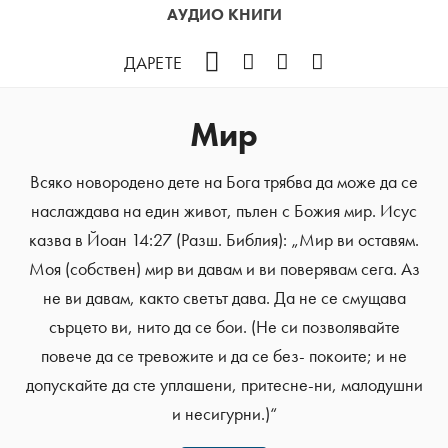
АУДИО КНИГИ
Facebook
Instagram
YouTube
Podcast
ДАРЕТЕ
Мир
Всяко новородено дете на Бога трябва да може да се
наслаждава на един живот, пълен с Божия мир. Исус
казва в Йоан 14:27 (Разш. Библия): „Мир ви оставям.
Моя (собствен) мир ви давам и ви поверявам сега. Аз
не ви давам, както светът дава. Да не се смущава
сърцето ви, нито да се бои. (Не си позволявайте
повече да се тревожите и да се без- покоите; и не
допускайте да сте уплашени, притесне-ни, малодушни
и несигурни.)“