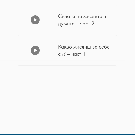
Силата на мислите и
думите – част 2
Какво мислиш за себе
си? – част 1
Силата на мислите и
думите – част 1
Да вземем това, което
по право е наше – част
2