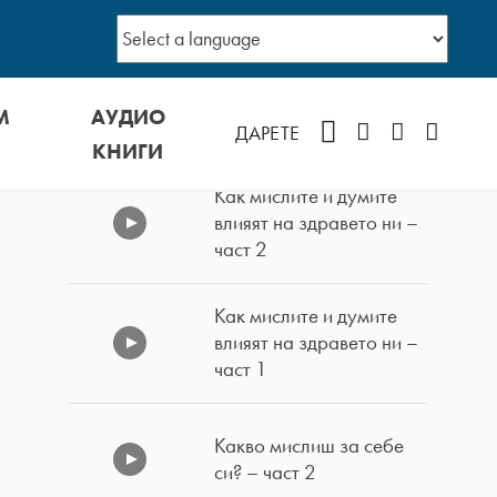
М
АУДИО
Facebook
Instagram
YouTube
Podcast
ДАРЕТЕ
КНИГИ
Как мислите и думите
влияят на здравето ни –
част 2
Как мислите и думите
влияят на здравето ни –
част 1
Какво мислиш за себе
си? – част 2