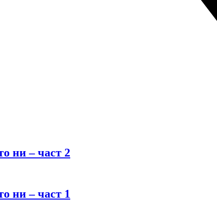
о ни – част 2
о ни – част 1