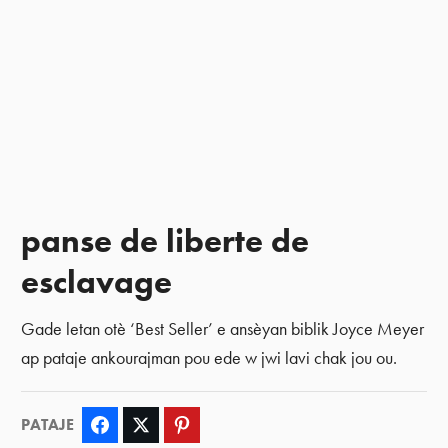
panse de liberte de
esclavage
Gade letan otè ‘Best Seller’ e ansèyan biblik Joyce Meyer
ap pataje ankourajman pou ede w jwi lavi chak jou ou.
PATAJE
Facebook
Twitter
Pinterest