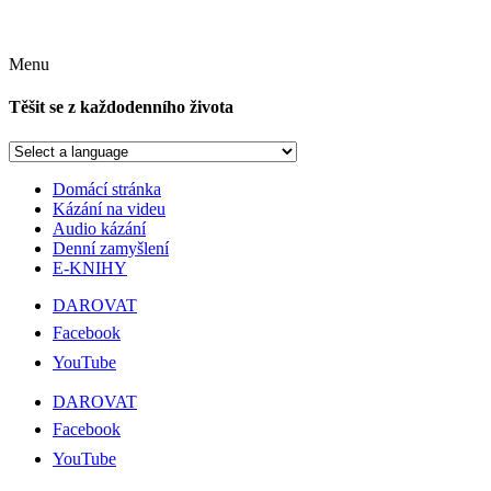
Menu
Těšit se z každodenního života
Domácí stránka
Kázání na videu
Audio kázání
Denní zamyšlení
E-KNIHY
DAROVAT
Facebook
YouTube
DAROVAT
Facebook
YouTube