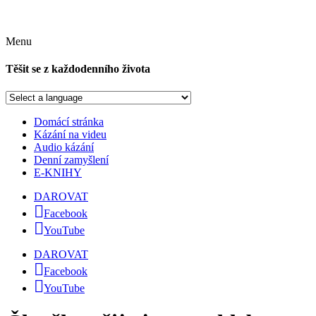
Menu
Těšit se z každodenního života
Domácí stránka
Kázání na videu
Audio kázání
Denní zamyšlení
E-KNIHY
DAROVAT
Facebook
YouTube
DAROVAT
Facebook
YouTube