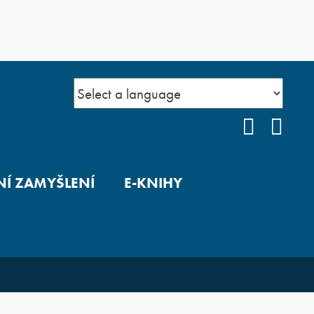
FACEBO
YOU
Í ZAMYŠLENÍ
E-KNIHY