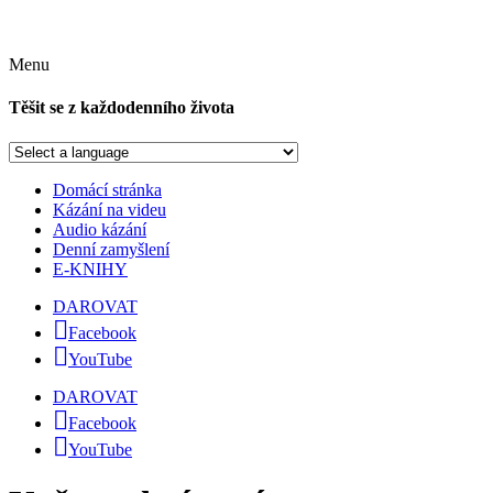
Menu
Těšit se z každodenního života
Domácí stránka
Kázání na videu
Audio kázání
Denní zamyšlení
E-KNIHY
DAROVAT
Facebook
YouTube
DAROVAT
Facebook
YouTube