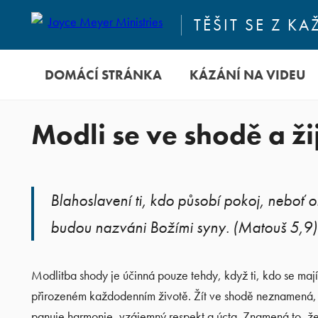
TĚŠIT SE Z 
DOMÁCÍ STRÁNKA
KÁZÁNÍ NA VIDEU
Modli se ve shodě a ži
Blahoslavení ti, kdo působí pokoj, neboť o
budou nazváni Božími syny. (Matouš 5,9)
Modlitba shody je účinná pouze tehdy, když ti, kdo se maj
přirozeném každodenním životě. Žít ve shodě neznamená, 
panuje harmonie, vzájemný respekt a úcta. Znamená to, že 