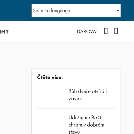
IHY
Facebook
YouTub
DAROVAT
Čtěte více:
Bůh dveře otvírá i
zavírá
Udržujme Boží
chrám v dobrém
stavu