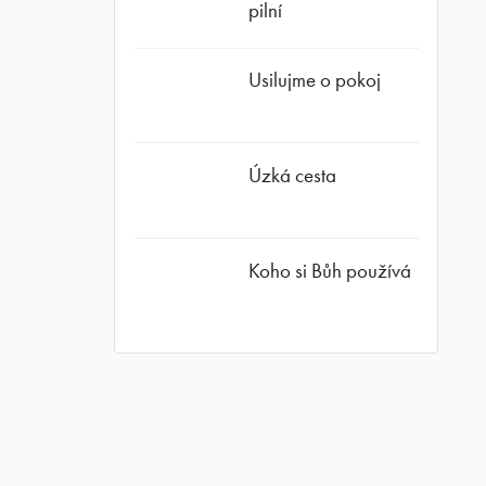
pilní
ube
Usilujme o pokoj
Úzká cesta
Koho si Bůh používá