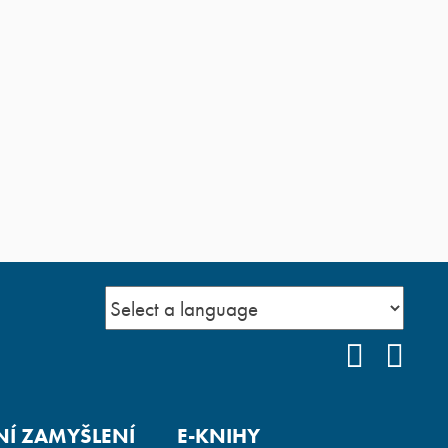
FACEBO
YOU
Í ZAMYŠLENÍ
E-KNIHY