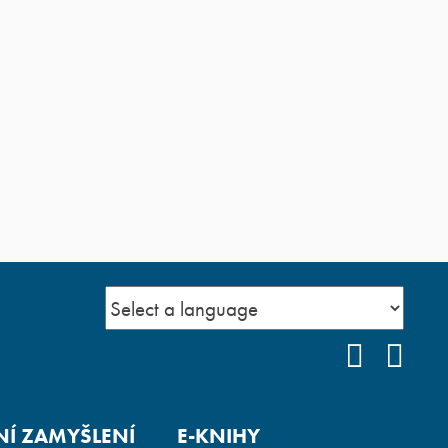
FACEBO
YOU
Í ZAMYŠLENÍ
E-KNIHY