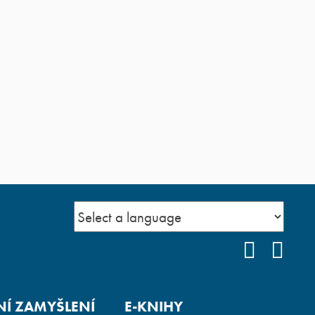
FACEBO
YOU
Í ZAMYŠLENÍ
E-KNIHY