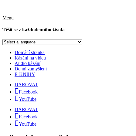
Menu
Těšit se z každodenního života
Domácí stránka
Kázání na videu
Audio kázání
Denní zamyšlení
E-KNIHY
DAROVAT
Facebook
YouTube
DAROVAT
Facebook
YouTube