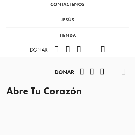
CONTÁCTENOS
JESÚS
TIENDA
Facebook
Instagram
YouTube
TikTok
Podcast
DONAR
Facebook
Instagram
YouTube
TikTok
Pod
DONAR
Abre Tu Corazón