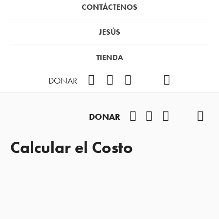
CONTÁCTENOS
JESÚS
TIENDA
Facebook
Instagram
YouTube
TikTok
Podcast
DONAR
Facebook
Instagram
YouTube
TikTok
Pod
DONAR
Calcular el Costo