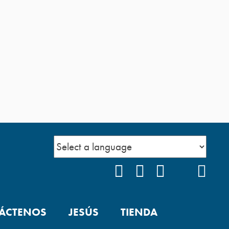
FACEBOOK
INSTAGRAM
YOUTUBE
TIKTOK
POD
ÁCTENOS
JESÚS
TIENDA