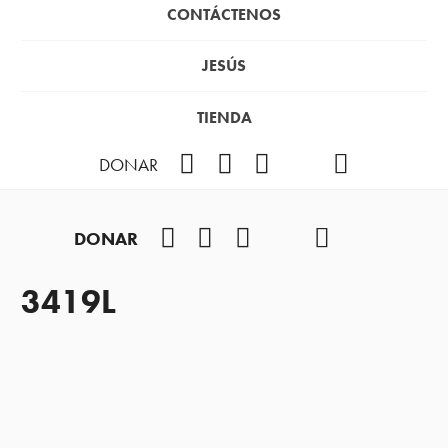
CONTÁCTENOS
JESÚS
TIENDA
Facebook
Instagram
YouTube
TikTok
Podcast
DONAR
Facebook
Instagram
YouTube
TikTok
Podcast
DONAR
3419L