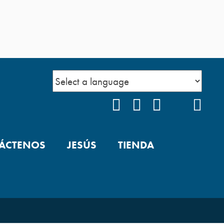
FACEBOOK
INSTAGRAM
YOUTUBE
TIKTOK
POD
ÁCTENOS
JESÚS
TIENDA