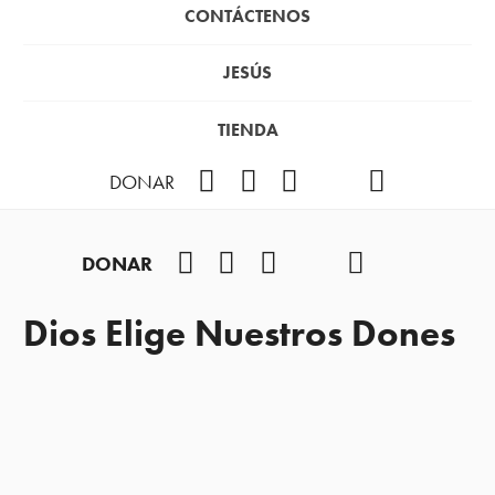
CONTÁCTENOS
JESÚS
TIENDA
Facebook
Instagram
YouTube
TikTok
Podcast
DONAR
Facebook
Instagram
YouTube
TikTok
Podcast
DONAR
Dios Elige Nuestros Dones