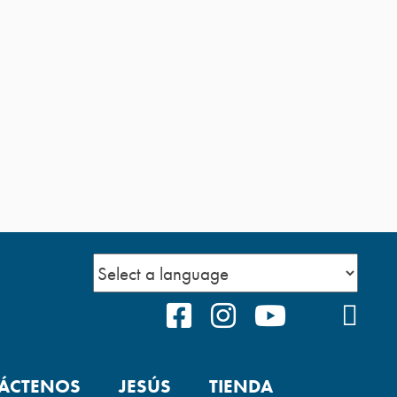
FACEBOOK
INSTAGRAM
YOUTUBE
TIKTOK
POD
ÁCTENOS
JESÚS
TIENDA