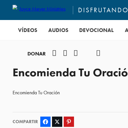
DISFRUTANDO 
VÍDEOS
AUDIOS
DEVOCIONAL
Facebook
Instagram
YouTube
TikTok
Podcast
DONAR
Encomienda Tu Oraci
Encomienda Tu Oración
COMPARTIR
Facebook
Twitter
Pinterest