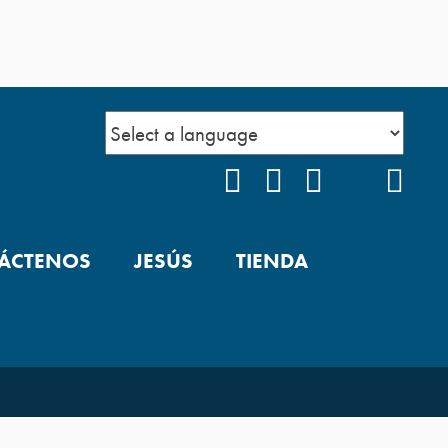
FACEBOOK
INSTAGRAM
YOUTUBE
TIKTOK
POD
ÁCTENOS
JESÚS
TIENDA